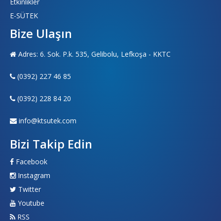
Etkinlikler
E-SÜTEK
Bize Ulaşın
Adres: 6. Sok. P.k. 535, Gelibolu, Lefkoşa - KKTC
(0392) 227 46 85
(0392) 228 84 20
info@ktsutek.com
Bizi Takip Edin
Facebook
Instagram
Twitter
Youtube
RSS