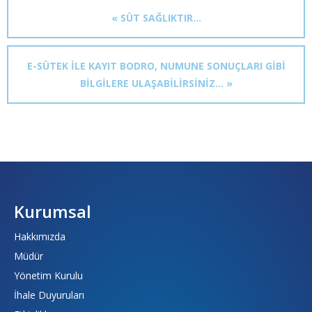
« SÜT SAĞLIKTIR...
E-SÜTEK ILE KAYIT BODRO, NUMUNE SONUÇLARI GIBI
BILGILERE ULAŞABILIRSINIZ... »
Kurumsal
Hakkımızda
Müdür
Yönetim Kurulu
İhale Duyuruları