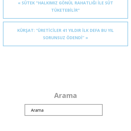
« SÜTEK "HALKIMIZ GÖNÜL RAHATLIĞI ILE SÜT
TÜKETEBILIR"
KÜRŞAT: “ÜRETİCİLER 41 YILDIR İLK DEFA BU YIL
SORUNSUZ ÖDENDİ” »
Arama