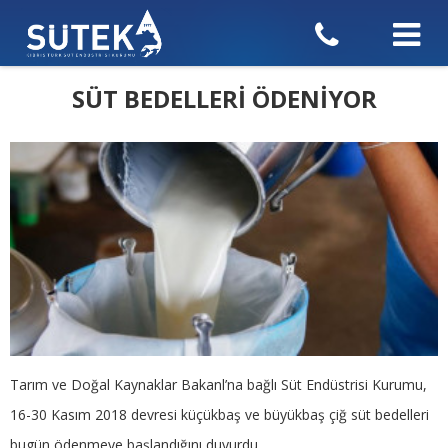
SÜT BEDELLERİ ÖDENİYOR
Tarım ve Doğal Kaynaklar Bakanl’na bağlı Süt Endüstrisi Kurumu,
16-30 Kasım 2018 devresi küçükbaş ve büyükbaş çiğ süt bedelleri
bugün ödenmeye başlandığını duyurdu.