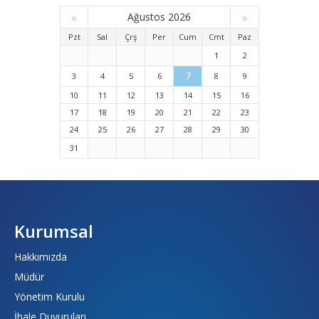
«
Ağustos 2026
»
Pzt
Sal
Çrş
Per
Cum
Cmt
Paz
1
2
7
3
4
5
6
8
9
10
11
12
13
14
15
16
17
18
19
20
21
22
23
24
25
26
27
28
29
30
31
Kurumsal
Hakkımızda
Müdür
Yönetim Kurulu
İhale Duyuruları