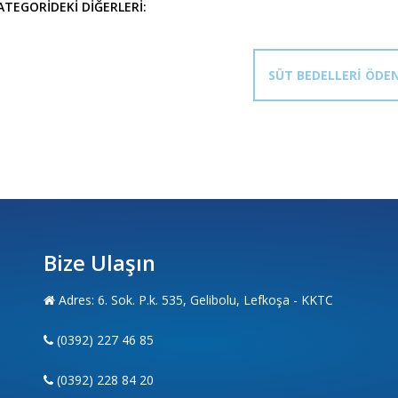
ATEGORIDEKI DIĞERLERI:
SÜT BEDELLERİ ÖDE
Bize Ulaşın
Adres: 6. Sok. P.k. 535, Gelibolu, Lefkoşa - KKTC
(0392) 227 46 85
(0392) 228 84 20