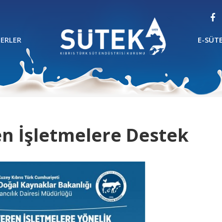
ERLER
E-SÜT
en İşletmelere Destek