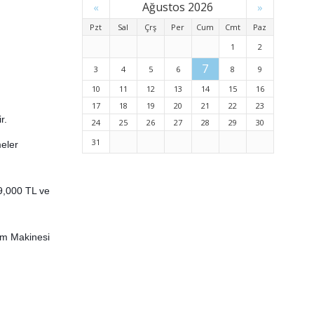
Ağustos 2026
«
»
Pzt
Sal
Çrş
Per
Cum
Cmt
Paz
1
2
7
3
4
5
6
8
9
10
11
12
13
14
15
16
17
18
19
20
21
22
23
r.
24
25
26
27
28
29
30
31
eler
9,000 TL ve
ım Makinesi