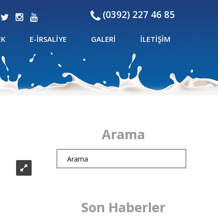
(0392) 227 46 85
EK
E-İRSALIYE
GALERI
İLETIŞIM
Arama
Son Haberler