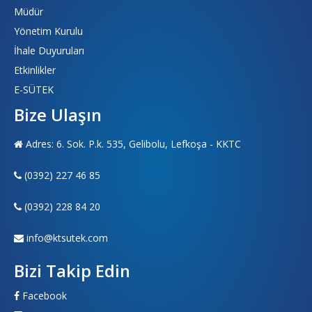
Müdür
Yönetim Kurulu
İhale Duyuruları
Etkinlikler
E-SÜTEK
Bize Ulaşın
Adres: 6. Sok. P.k. 535, Gelibolu, Lefkoşa - KKTC
(0392) 227 46 85
(0392) 228 84 20
info@ktsutek.com
Bizi Takip Edin
Facebook