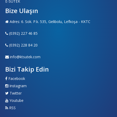
E-SÜTEK
Bize Ulaşın
Adres: 6. Sok. P.k. 535, Gelibolu, Lefkoşa - KKTC
(0392) 227 46 85
(0392) 228 84 20
info@ktsutek.com
Bizi Takip Edin
Facebook
Instagram
Twitter
Youtube
RSS