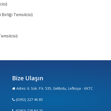
isi)
Birliği Temsilcisi)
emsilcisi)
Bize Ulaşın
Adres: 6. Sok. P.k. 535, Gelibolu, Lefkoşa - KKTC
(0392) 227 46 85
(0392) 228 84 20