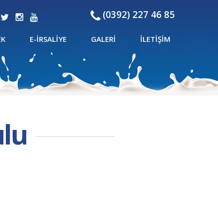
(0392) 227 46 85
EK
E-İRSALIYE
GALERI
İLETIŞIM
lu