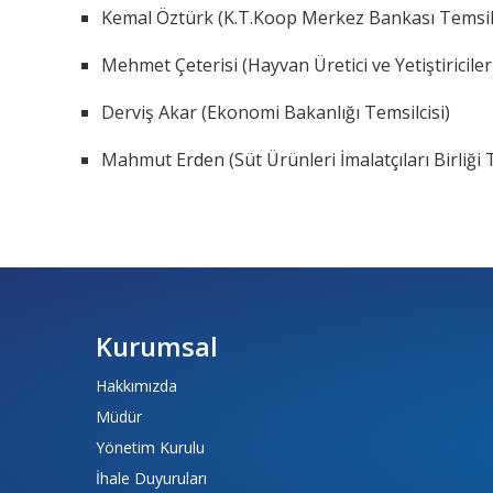
Kemal Öztürk (K.T.Koop Merkez Bankası Temsilc
Mehmet Çeterisi (Hayvan Üretici ve Yetiştiricileri 
Derviş Akar (Ekonomi Bakanlığı Temsilcisi)
Mahmut Erden (Süt Ürünleri İmalatçıları Birliği T
Kurumsal
Hakkımızda
Müdür
Yönetim Kurulu
İhale Duyuruları