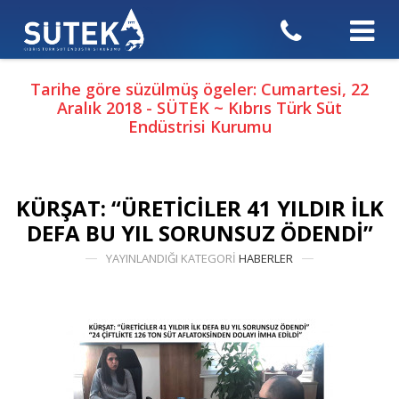
Tarihe göre süzülmüş ögeler: Cumartesi, 22
Aralık 2018 - SÜTEK ~ Kıbrıs Türk Süt
Endüstrisi Kurumu
KÜRŞAT: “ÜRETİCİLER 41 YILDIR İLK
DEFA BU YIL SORUNSUZ ÖDENDİ”
YAYINLANDIĞI KATEGORI
HABERLER