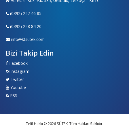
Adres: 6. Sok. P.k. 535, Gelibolu, Lefkoşa - KKTC
(0392) 227 46 85
(0392) 228 84 20
info@ktsutek.com
Bizi Takip Edin
Facebook
Instagram
Twitter
Youtube
RSS
Telif Hakkı © 2026 SÜTEK. Tüm Hakları Saklıdır.