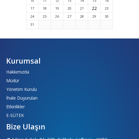
10
11
12
13
14
15
16
22
17
18
19
20
21
23
24
25
26
27
28
29
30
31
Kurumsal
Hakkımızda
Müdür
Yönetim Kurulu
İhale Duyuruları
Etkinlikler
E-SÜTEK
Bize Ulaşın